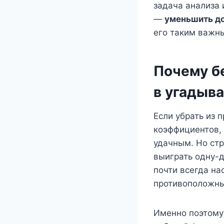
задача анализа 
—
уменьшить до
его таким важны
Почему б
в угадыв
Если убрать из 
коэффициентов,
удачным. Но ст
выиграть одну-д
почти всегда на
противоположных
Именно поэтому 