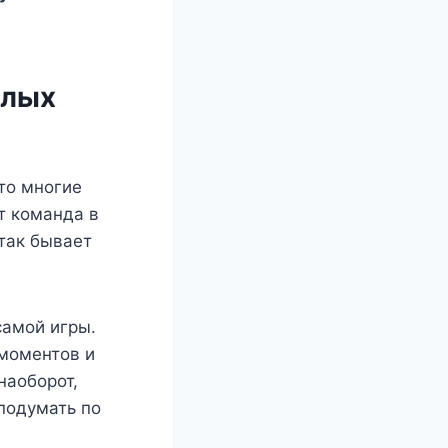
олых
что многие
т команда в
так бывает
самой игры.
 моментов и
наоборот,
подумать по