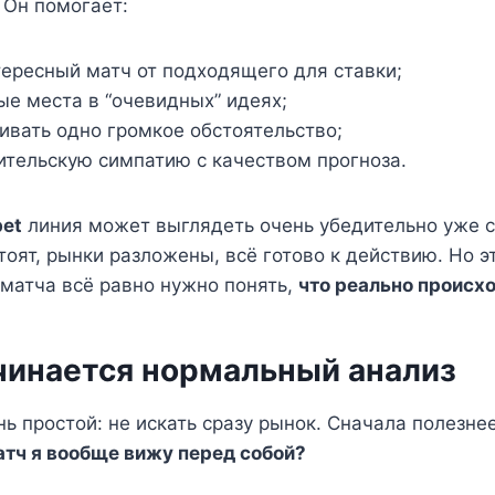
 Он помогает:
тересный матч от подходящего для ставки;
ые места в “очевидных” идеях;
ивать одно громкое обстоятельство;
рительскую симпатию с качеством прогноза.
et
линия может выглядеть очень убедительно уже с
оят, рынки разложены, всё готово к действию. Но э
матча всё равно нужно понять,
что реально происхо
ачинается нормальный анализ
ь простой: не искать сразу рынок. Сначала полезнее
атч я вообще вижу перед собой?