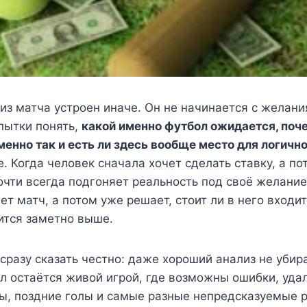
з матча устроен иначе. Он не начинается с желани
пытки понять,
какой именно футбол ожидается, поч
менно так и есть ли здесь вообще место для логичн
. Когда человек сначала хочет сделать ставку, а п
очти всегда подгоняет реальность под своё желание
ет матч, а потом уже решает, стоит ли в него входит
ится заметно выше.
сразу сказать честно: даже хороший анализ не убир
ол остаётся живой игрой, где возможны ошибки, уда
ы, поздние голы и самые разные непредсказуемые 