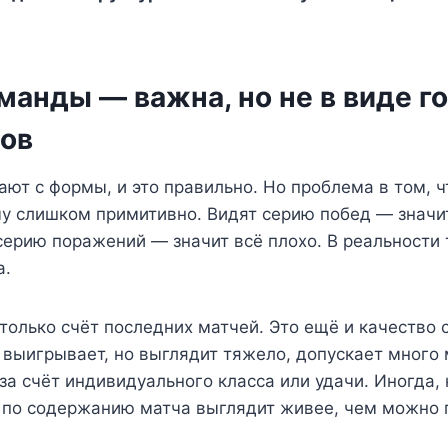
манды — важна, но не в виде г
тов
ают с формы, и это правильно. Но проблема в том, 
му слишком примитивно. Видят серию побед — значи
серию поражений — значит всё плохо. В реальности 
а.
только счёт последних матчей. Это ещё и качество 
выигрывает, но выглядит тяжело, допускает много
 за счёт индивидуального класса или удачи. Иногда, 
о по содержанию матча выглядит живее, чем можно 